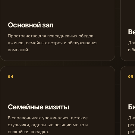
Основной зал
В
Пространство для повседневных обедов,
ужинов, семейных встреч и обслуживания
Доп
компаний.
и б
04
05
Семейные визиты
Б
В справочниках упоминались детские
Дн
стульчики, отдельные позиции меню и
ре
спокойная посадка.
раб