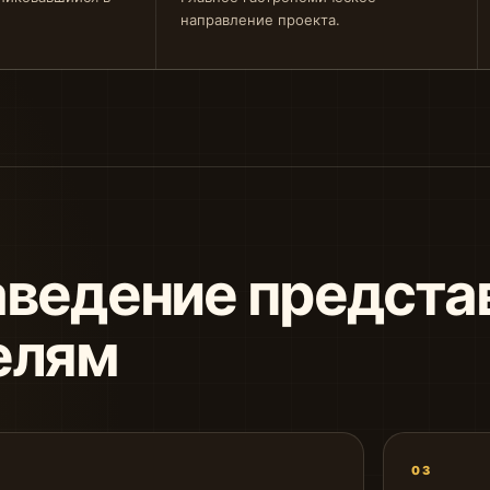
направление проекта.
аведение предста
елям
03