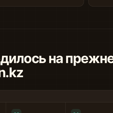
дилось на прежне
n.kz