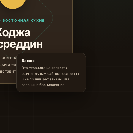
· ВОСТОЧНАЯ КУХНЯ
Ходжа
среддин
прежней ресторанной
Важно
ки и её цифрового
Эта страница не является
дставительства.
официальным сайтом ресторана
и не принимает заказы или
заявки на бронирование.