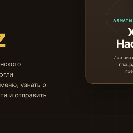
АЛМАТЫ 
z
На
История 
инского
площад
пре
огли
меню, узнать о
сти и отправить