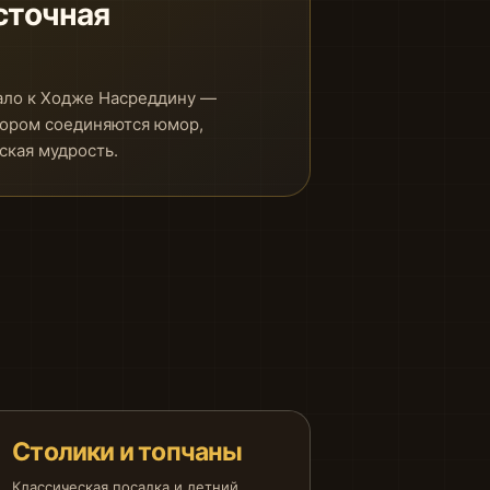
сточная
ало к Ходже Насреддину —
тором соединяются юмор,
ская мудрость.
Столики и топчаны
Классическая посадка и летний