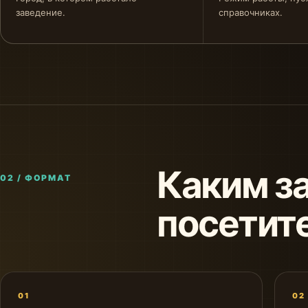
заведение.
справочниках.
Каким з
02 / ФОРМАТ
посетит
01
02