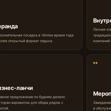
Внутр
еранда
Летняя пл
олнительная посадка в тёплое время года
традицио
олее открытый формат отдыха.
компаний.
06
изнес-ланчи
Мероп
евное предложение по будням делало
сторан вариантом для обеда рядом с
Заведение
отой.
и обслужи