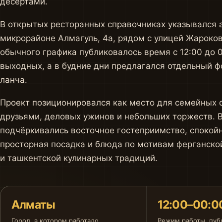
десертами.
В открытых ресторанных справочниках указывался 
микрорайоне Алмагуль, 4а, рядом с улицей Жароков
обычного графика публиковалось время с 12:00 до 0
выходных, а в будние дни предлагался отдельный ф
ланча.
Проект позиционировался как место для семейных о
друзьями, деловых ужинов и небольших торжеств. 
подчёркивались восточное гостеприимство, спокой
просторная посадка и блюда по мотивам ферганско
и ташкентской кулинарных традиций.
Алматы
12:00–00:0
Город, в котором работало
Режим работы, пуб